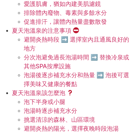
愛護肌膚，猶如內建美肌濾鏡
排除體內廢物、毒素與多餘水分
促進排汗，讓體內熱量盡數散發
夏天泡溫泉的注意事項
避開炎熱時段 ➡ 選擇室內且通風良好的
地方
分次泡避免過長泡湯時間 ➡ 替換冷泉或
其他SPA按摩設施
泡湯後逐步補充水分和熱量 ➡ 泡後可選
擇美味又健康的餐點
夏天泡溫泉該怎麼泡
泡下半身或小腿
泡湯時逐步補充水分
挑選清涼的森林、山區環境
避開炎熱的陽光，選擇夜晚時段泡湯