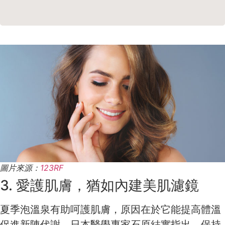
圖片來源：
123RF
3. 愛護肌膚，猶如內建美肌濾鏡
夏季泡溫泉有助呵護肌膚，原因在於它能提高體溫
促進新陳代謝。日本醫學專家石原結實指出，保持