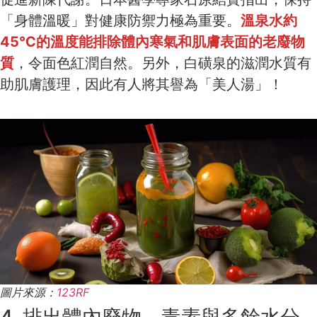
「身體溫暖」對健康防禦力極為重要。
溫泉水約
45℃的溫度能排除體內寒氣和肌膚表面的老廢物
質
，令面色紅潤自然。另外，白磺泉的滋潤水質有
助肌膚護理，因此有人將其譽為「美人湯」！
圖片來源：
123RF