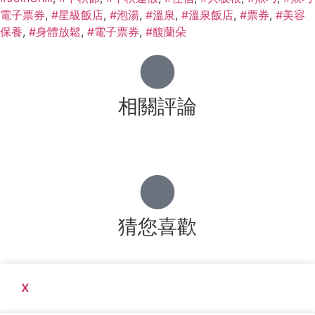
電子票券
,
#星級飯店
,
#泡湯
,
#溫泉
,
#溫泉飯店
,
#票券
,
#美容
保養
,
#身體放鬆
,
#電子票券
,
#馥蘭朵
相關評論
猜您喜歡
x