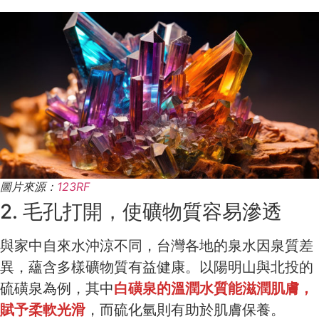
圖片來源：
123RF
2. 毛孔打開，使礦物質容易滲透
與家中自來水沖涼不同，台灣各地的泉水因泉質差
異，蘊含多樣礦物質有益健康。以陽明山與北投的
硫磺泉為例，其中
白磺泉的溫潤水質能滋潤肌膚，
賦予柔軟光滑
，而硫化氫則有助於肌膚保養。