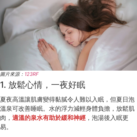
圖片來源：
123RF
1. 放鬆心情，一夜好眠
夏夜高溫讓肌膚變得黏膩令人難以入眠，但夏日泡
溫泉可改善睡眠。水的浮力減輕身體負擔，放鬆肌
肉，
適溫的泉水有助於緩和神經
，泡湯後入眠更
易。