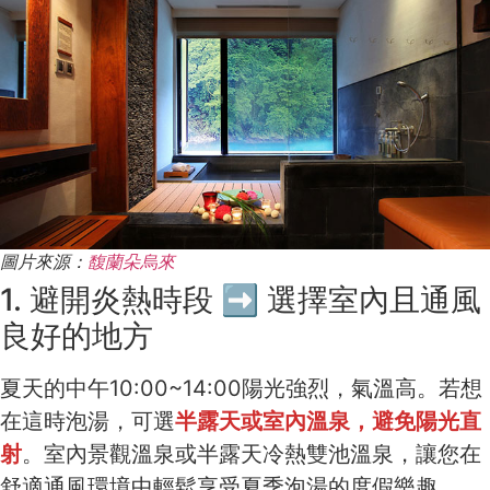
圖片來源：
馥蘭朵烏來
1. 避開炎熱時段 ➡ 選擇室內且通風
良好的地方
夏天的中午10:00~14:00陽光強烈，氣溫高。若想
在這時泡湯，可選
半露天或室內溫泉，避免陽光直
射
。室內景觀溫泉或半露天冷熱雙池溫泉，讓您在
舒適通風環境中輕鬆享受夏季泡湯的度假樂趣。