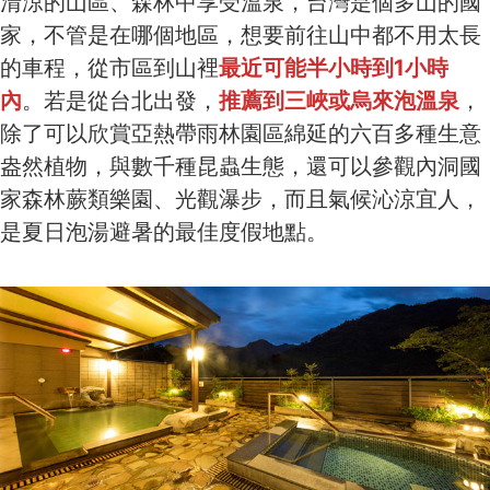
清涼的山區、森林中享受溫泉，台灣是個多山的國
家，不管是在哪個地區，想要前往山中都不用太長
的車程，從市區到山裡
最近可能半小時到1小時
內
。若是從台北出發，
推薦到三峽或烏來泡溫泉
，
除了可以欣賞亞熱帶雨林園區綿延的六百多種生意
盎然植物，與數千種昆蟲生態，還可以參觀內洞國
家森林蕨類樂園、光觀瀑步，而且氣候沁涼宜人，
是夏日泡湯避暑的最佳度假地點。