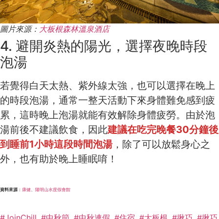
圖片來源：
大板根森林溫泉酒店
4. 避開炎熱的陽光，選擇夜晚時段
泡湯
若覺得白天太熱、紫外線太強，也可以選擇在晚上
的時段泡湯，通常一整天活動下來身體難免感到疲
累，這時晚上泡湯就能有效解除身體疲勞。由於泡
湯前後不建議飲食，因此
建議在吃完晚餐30分鐘後
到睡前1小時這段時間泡湯
，除了可以放鬆身心之
外，也有助於晚上睡眠唷！
資料來源
：
康健
、
陽明山水度假會館
#JoinChill
,
#中秋節
,
#中秋連假
,
#住宿
,
#大板根
,
#揪巧
,
#揪巧