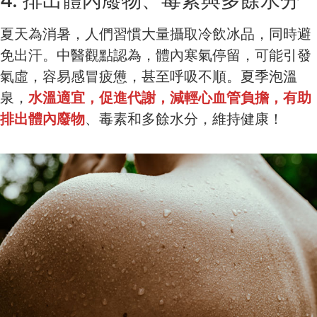
4. 排出體內廢物、毒素與多餘水分
夏天為消暑，人們習慣大量攝取冷飲冰品，同時避
免出汗。中醫觀點認為，體內寒氣停留，可能引發
氣虛，容易感冒疲憊，甚至呼吸不順。夏季泡溫
泉，
水溫適宜，促進代謝，減輕心血管負擔，有助
排出體內廢物
、毒素和多餘水分，維持健康！