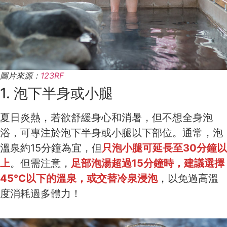
圖片來源：
123RF
1. 泡下半身或小腿
夏日炎熱，若欲舒緩身心和消暑，但不想全身泡
浴，可專注於泡下半身或小腿以下部位。通常，泡
溫泉約15分鐘為宜，但
只泡小腿可延長至30分鐘以
上
。但需注意，
足部泡湯超過15分鐘時，建議選擇
45°C以下的溫泉，或交替冷泉浸泡
，以免過高溫
度消耗過多體力！