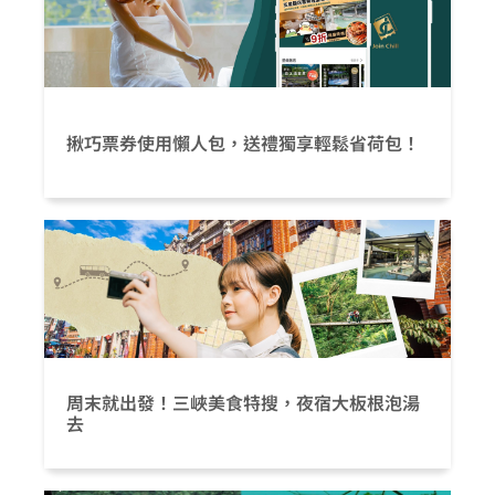
揪巧票券使用懶人包，送禮獨享輕鬆省荷包！
周末就出發！三峽美食特搜，夜宿大板根泡湯
去