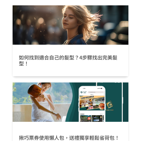
如何找到適合自己的髮型？4步驟找出完美髮
型！
揪巧票券使用懶人包，送禮獨享輕鬆省荷包！