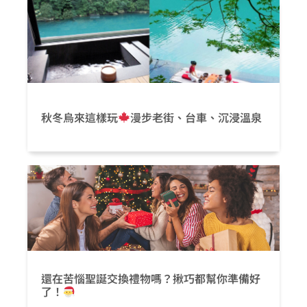
秋冬烏來這樣玩
漫步老街、台車、沉浸溫泉
還在苦惱聖誕交換禮物嗎？揪巧都幫你準備好
了！