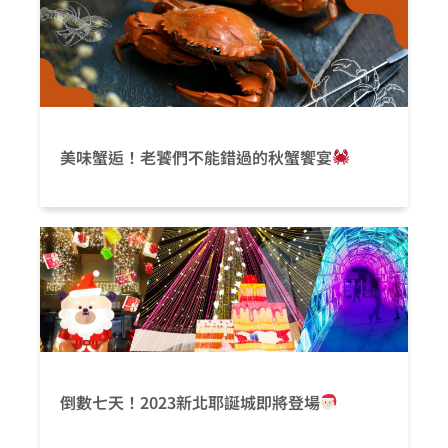
美味蟹逅！老饕們不能錯過的秋蟹饗宴
倒數七天！2023新北耶誕城即將登場