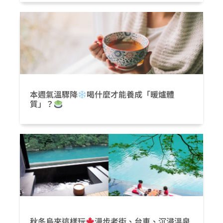
本週氣溫驟降
喝什麼才能養成「暖爐體
質」？
秋冬烏來這樣玩
漫步老街、台車、沉浸溫泉