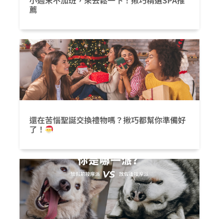
小週末不加班，來去鬆一下！揪巧精選SPA推
薦
還在苦惱聖誕交換禮物嗎？揪巧都幫你準備好
了！