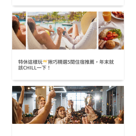
特休這樣玩
揪巧精選5間住宿推薦，年末就
該CHILL一下！