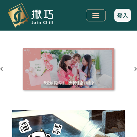
登入
揪愛犒賞媽咪
大餐住宿訂起來