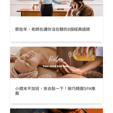
那些年，老師在講你沒在聽的8個經典語錄
小週末不加班，來去鬆一下！揪巧精選SPA推
薦