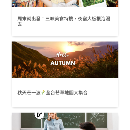
周末就出發！三峽美食特搜，夜宿大板根泡湯
去
秋天芒一波
全台芒草地圖大集合