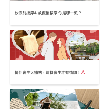
放假前按摩& 放假後按摩 你是哪一派？
情侶慶生大補帖，這樣慶生才有情調！