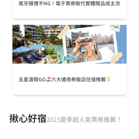
尾牙贈禮不NG！電子票券取代實體贈品成主流
五星渡假GO
六大通用券飯店住宿推薦
揪心好宿
2023夏季超人氣票券推薦！