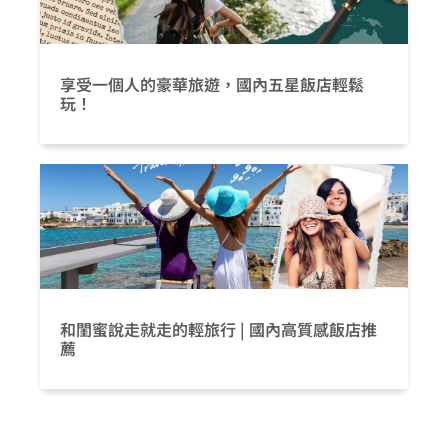
享受一個人的豪華旅遊，國內五星飯店輕鬆
玩！
和閨蜜說走就走的輕旅行 | 國內高質感飯店推
薦