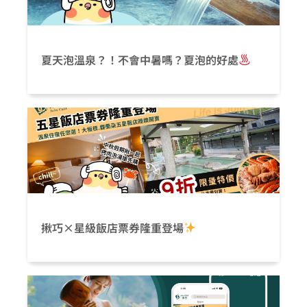
夏天泡溫泉？！不會中暑嗎？夏泡的好處
揪巧×星級飯店票券隆重登場