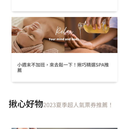
小週末不加班，來去鬆一下！揪巧精選SPA推
薦
揪心好物
2023夏季超人氣票券推薦！