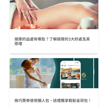
按摩的益處有哪些？了解按摩的3大好處及其
原理
揪巧票券使用懶人包，送禮獨享輕鬆省荷包！