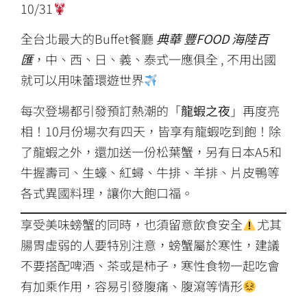
10/31
全台北最大的Buffet餐廳
典華 豐FOOD 海陸百
匯
，中、西、日、義、泰式一應俱全 , 不用出國
就可以用味蕾環遊世界
每次登場都引發預訂熱潮的「
龍蝦之夜
」再度亮
相！10月份場次有四天，皆享有龍蝦吃到飽！除
了龍蝦之外，還加送一份松葉蟹，另有日本A5和
牛握壽司、生蠔、紅蟳、牛排、羊排、片皮鴨等
各式異國料理，讓你大飽口福。
享受美味螃蟹的同時，也須留意飲食安全
尤其
腸胃虛弱的人要特別注意，螃蟹屬於寒性，建議
不要搭配啤酒、茶或是柿子，寒性食物一起吃會
有加乘作用，容易引發腹痛、腹瀉等情形