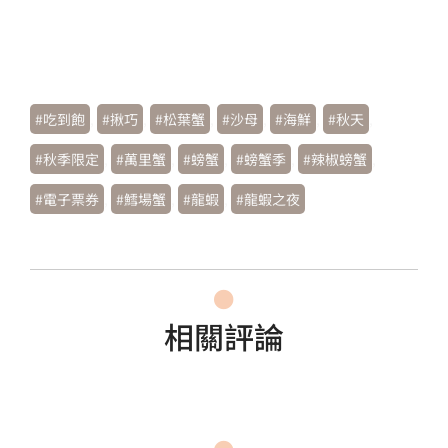
#吃到飽
,
#揪巧
,
#松葉蟹
,
#沙母
,
#海鮮
,
#秋天
,
#秋季限定
,
#萬里蟹
,
#螃蟹
,
#螃蟹季
,
#辣椒螃蟹
,
#電子票券
,
#鱈場蟹
,
#龍蝦
,
#龍蝦之夜
相關評論