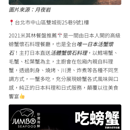
圖片來源：月夜岩
台北市中山區雙城街25巷9號1樓
2021米其林餐盤推薦
是一間由日本人開的高級
螃蟹懷石料理餐廳，也是全台
唯一日本活蟹懷
石
！主打日本直送
活體蟹懷石料理
，以鱈場蟹、
毛蟹、松葉蟹為主，主廚會在包廂內親自料理
蟹，透過刺身、燒烤、川燙、炸煮等各種不同烹
調方式，一蟹多吃，充分展現螃蟹各式風味與口
感，純正的日本料理和日式服務，顛覆以往美食
饗宴