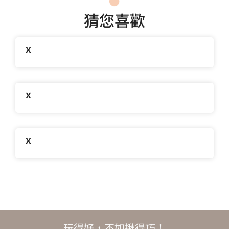
猜您喜歡
x
x
x
玩得好，不如揪得巧！