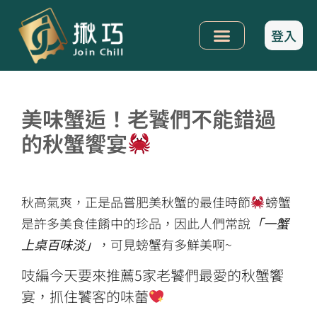
登入
美味蟹逅！老饕們不能錯過
的秋蟹饗宴
秋高氣爽，正是品嘗肥美秋蟹的最佳時節
螃蟹
是許多美食佳餚中的珍品，因此人們常說
「一蟹
上桌百味淡」
，可見螃蟹有多鮮美啊~
吱編今天要來推薦5家老饕們最愛的秋蟹饗
宴，抓住饕客的味蕾