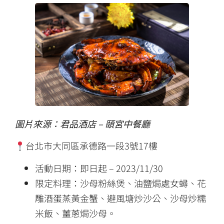
圖片來源：君品酒店 – 頤宮中餐廳
台北市大同區承德路一段3號17樓
活動日期：即日起 – 2023/11/30
限定料理：沙母粉絲煲、油鹽焗處女蟳、花
雕酒蛋蒸黃金蟹、避風塘炒沙公、沙母炒糯
米飯、薑蔥焗沙母。