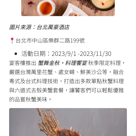
圖片來源：台北萬豪酒店
台北市中山區樂群二路199號
活動日期：2023/9/1 -2023/11/30
宴客樓推出
蟹舞金秋·料理饗宴
秋季限定料理，
嚴選台灣萬里花蟹、處女蟳、鮮美沙公等，融合
粵式及台式料理技術，打造出多款單點秋蟹料理
與六道式去殼美蟹套餐，讓饕客們可以輕鬆優雅
的品嘗秋蟹美味。