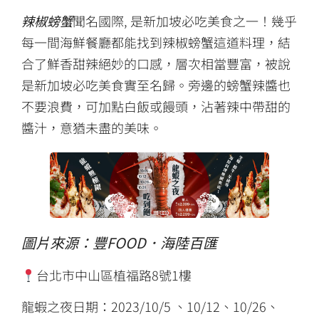
辣椒螃蟹
聞名國際, 是新加坡必吃美食之一！幾乎
每一間海鮮餐廳都能找到辣椒螃蟹這道料理，結
合了鮮香甜辣絕妙的口感，層次相當豐富，被說
是新加坡必吃美食實至名歸。旁邊的螃蟹辣醬也
不要浪費，可加點白飯或饅頭，沾著辣中帶甜的
醬汁，意猶未盡的美味。
圖片來源：
豐FOOD．海陸百匯
台北市中山區植福路8號1樓
龍蝦之夜日期：2023/10/5 、10/12、10/26、