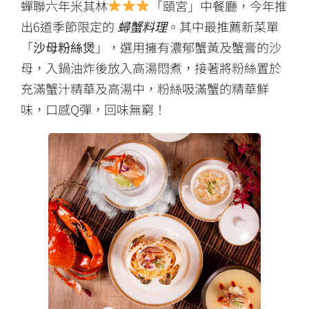
蟬聯六年米其林
「頤宮」中餐廳，今年推
出6道季節限定的
蟳蟹料理
。其中最推薦新菜單
「
沙母粉絲煲
」，選用擁有濃郁蟹黃及蟹膏的沙
母，入鍋油炸後放入高湯悶煮，接著將粉絲置於
充滿蟹汁精華及高湯中，粉絲吸滿蟹的精華鮮
味，口感Q彈，回味無窮！