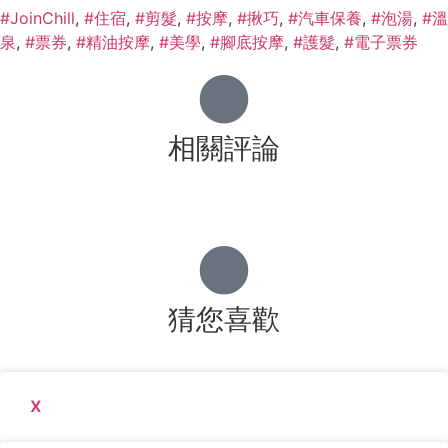
#JoinChill
,
#住宿
,
#剪髮
,
#按摩
,
#揪巧
,
#汽車保養
,
#泡湯
,
#溫
泉
,
#票券
,
#精油按摩
,
#美學
,
#腳底按摩
,
#護髮
,
#電子票券
相關評論
猜您喜歡
x