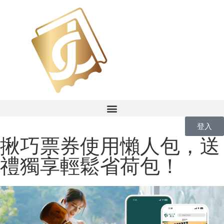
登入
揪巧票券使用懶人包，送
禮獨享輕鬆省荷包！