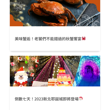
美味蟹逅！老饕們不能錯過的秋蟹饗宴
倒數七天！2023新北耶誕城即將登場