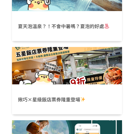
夏天泡溫泉？！不會中暑嗎？夏泡的好處
揪巧×星級飯店票券隆重登場