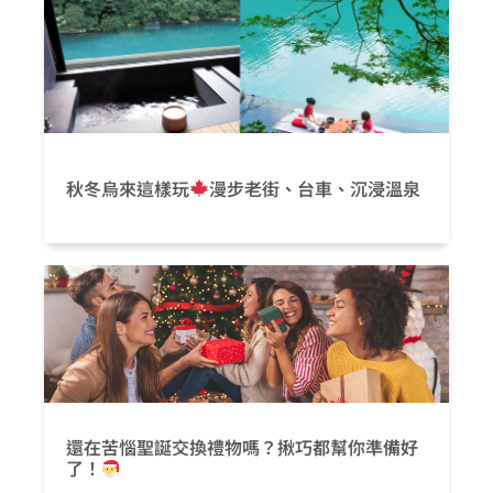
秋冬烏來這樣玩
漫步老街、台車、沉浸溫泉
還在苦惱聖誕交換禮物嗎？揪巧都幫你準備好
了！