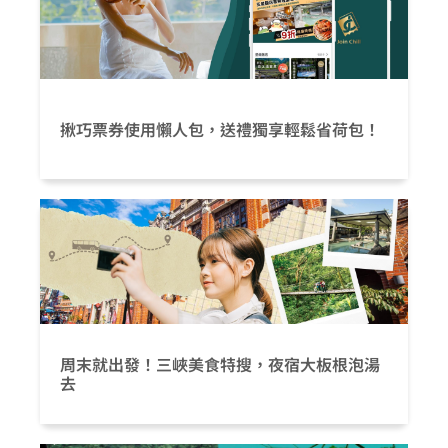
揪巧票券使用懶人包，送禮獨享輕鬆省荷包！
周末就出發！三峽美食特搜，夜宿大板根泡湯
去