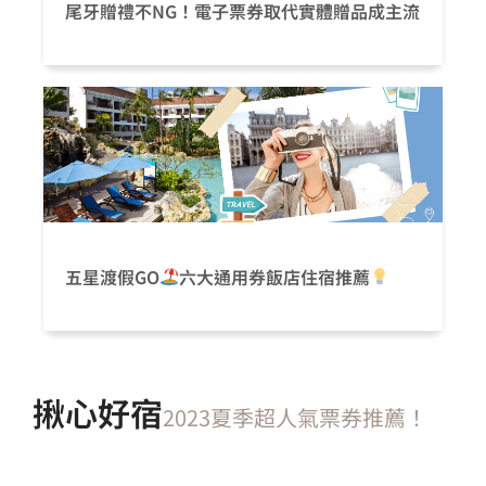
尾牙贈禮不NG！電子票券取代實體贈品成主流
五星渡假GO
六大通用券飯店住宿推薦
揪心好宿
2023夏季超人氣票券推薦！