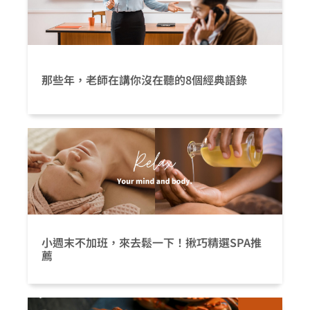
那些年，老師在講你沒在聽的8個經典語錄
小週末不加班，來去鬆一下！揪巧精選SPA推
薦