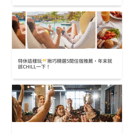
特休這樣玩
揪巧精選5間住宿推薦，年末就
該CHILL一下！