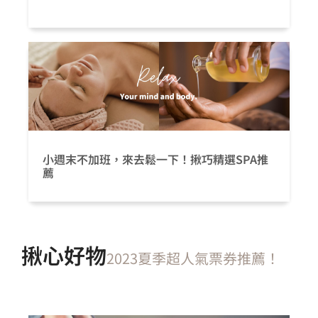
小週末不加班，來去鬆一下！揪巧精選SPA推
薦
揪心好物
2023夏季超人氣票券推薦！