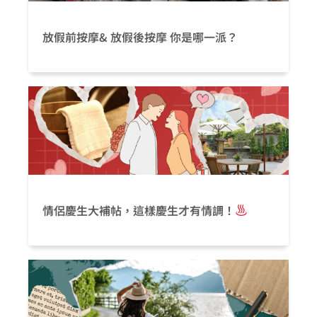
放假前按摩& 放假後按摩 你是哪一派？
情侶慶生大補帖，這樣慶生才有情調！