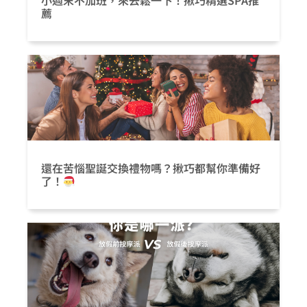
小週末不加班，來去鬆一下！揪巧精選SPA推
薦
還在苦惱聖誕交換禮物嗎？揪巧都幫你準備好
了！