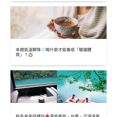
本週氣溫驟降
喝什麼才能養成「暖爐體
質」？
秋冬烏來這樣玩
漫步老街、台車、沉浸溫泉