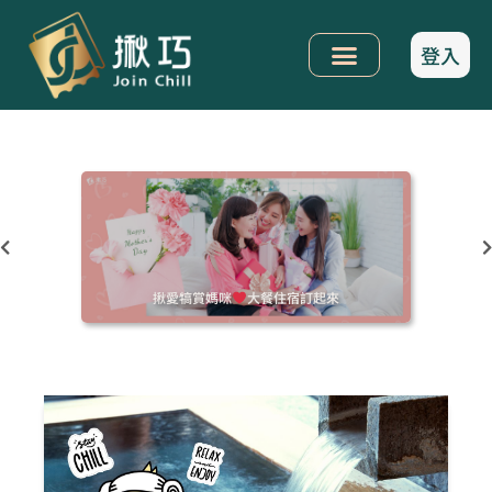
登入
揪愛犒賞媽咪
大餐住宿訂起來