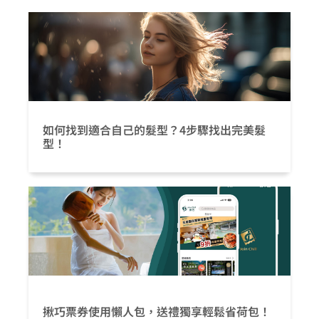
如何找到適合自己的髮型？4步驟找出完美髮
型！
揪巧票券使用懶人包，送禮獨享輕鬆省荷包！