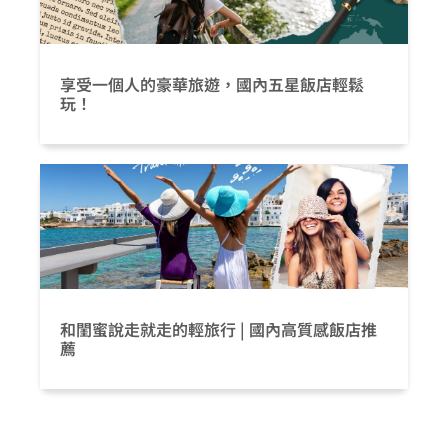
享受一個人的豪華旅遊，國內五星飯店輕鬆
玩！
和閨蜜說走就走的輕旅行 | 國內高質感飯店推
薦