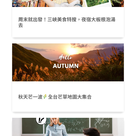
周末就出發！三峽美食特搜，夜宿大板根泡湯
去
秋天芒一波
全台芒草地圖大集合