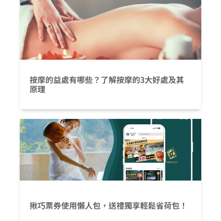
按摩的益處有哪些？了解按摩的3大好處及其
原理
揪巧票券使用懶人包，送禮獨享輕鬆省荷包！