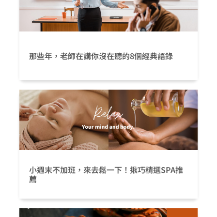
那些年，老師在講你沒在聽的8個經典語錄
小週末不加班，來去鬆一下！揪巧精選SPA推
薦