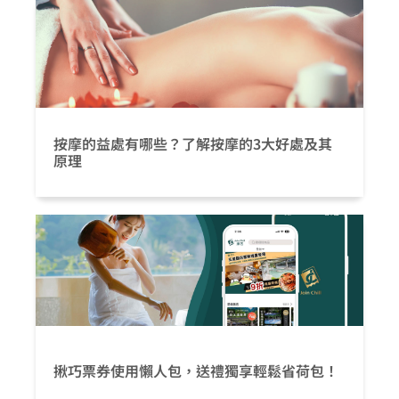
按摩的益處有哪些？了解按摩的3大好處及其
原理
揪巧票券使用懶人包，送禮獨享輕鬆省荷包！