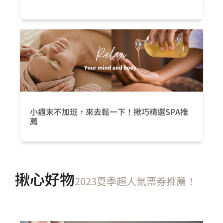
小週末不加班，來去鬆一下！揪巧精選SPA推
薦
揪心好物
2023夏季超人氣票券推薦！