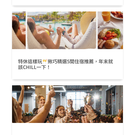
特休這樣玩
揪巧精選5間住宿推薦，年末就
該CHILL一下！