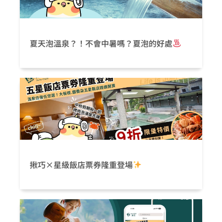
夏天泡溫泉？！不會中暑嗎？夏泡的好處
揪巧×星級飯店票券隆重登場