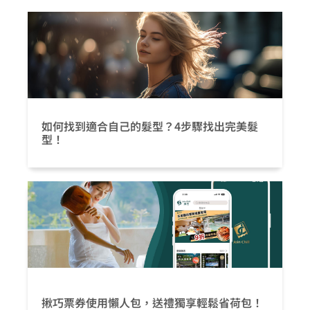
如何找到適合自己的髮型？4步驟找出完美髮
型！
揪巧票券使用懶人包，送禮獨享輕鬆省荷包！