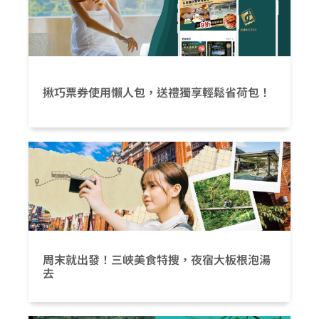
揪巧票券使用懶人包，送禮獨享輕鬆省荷包！
周末就出發！三峽美食特搜，夜宿大板根泡湯
去