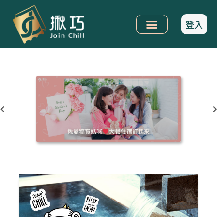
登入
揪愛犒賞媽咪
大餐住宿訂起來