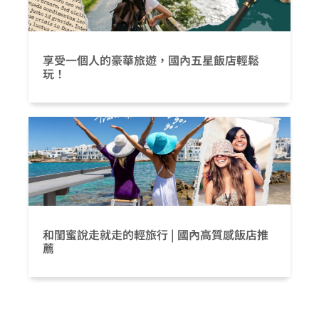
享受一個人的豪華旅遊，國內五星飯店輕鬆
玩！
和閨蜜說走就走的輕旅行 | 國內高質感飯店推
薦