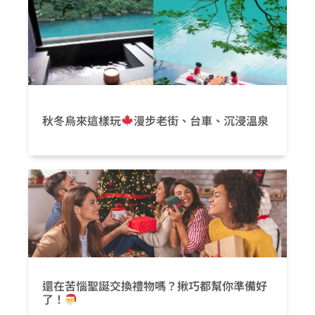
秋冬烏來這樣玩
漫步老街、台車、沉浸溫泉
還在苦惱聖誕交換禮物嗎？揪巧都幫你準備好
了！