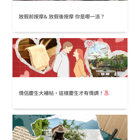
放假前按摩& 放假後按摩 你是哪一派？
情侶慶生大補帖，這樣慶生才有情調！