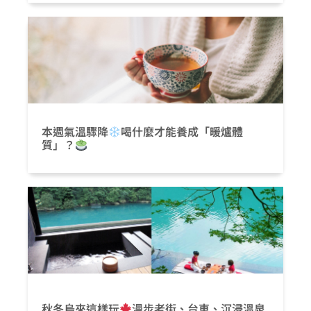
本週氣溫驟降
喝什麼才能養成「暖爐體
質」？
秋冬烏來這樣玩
漫步老街、台車、沉浸溫泉