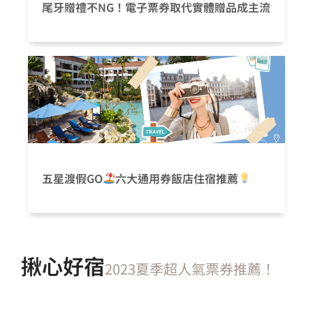
尾牙贈禮不NG！電子票券取代實體贈品成主流
五星渡假GO
六大通用券飯店住宿推薦
揪心好宿
2023夏季超人氣票券推薦！