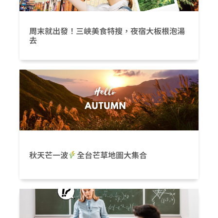
周末就出發！三峽美食特搜，夜宿大板根泡湯
去
秋天芒一波
全台芒草地圖大集合