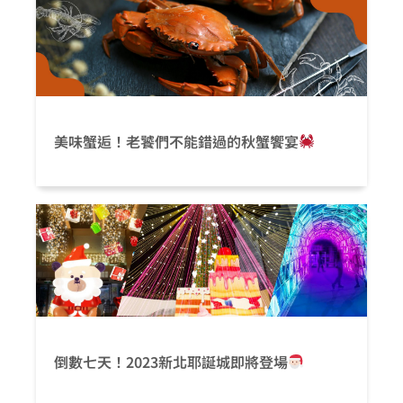
美味蟹逅！老饕們不能錯過的秋蟹饗宴
倒數七天！2023新北耶誕城即將登場