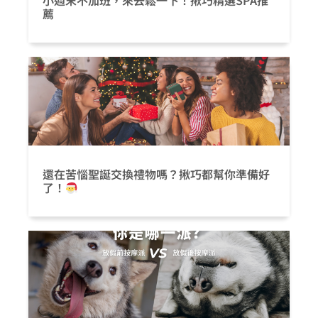
小週末不加班，來去鬆一下！揪巧精選SPA推
薦
還在苦惱聖誕交換禮物嗎？揪巧都幫你準備好
了！