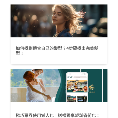
如何找到適合自己的髮型？4步驟找出完美髮
型！
揪巧票券使用懶人包，送禮獨享輕鬆省荷包！