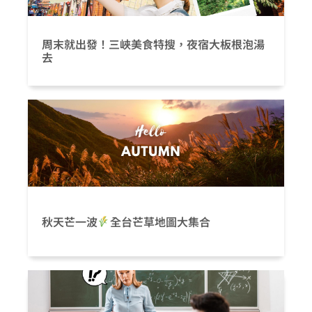
周末就出發！三峽美食特搜，夜宿大板根泡湯
去
秋天芒一波
全台芒草地圖大集合