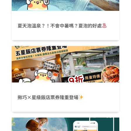
夏天泡溫泉？！不會中暑嗎？夏泡的好處
揪巧×星級飯店票券隆重登場