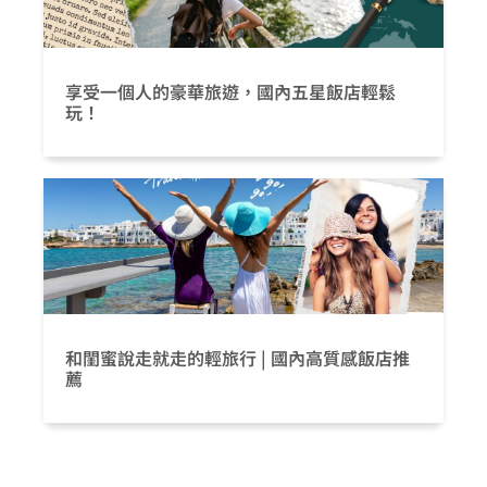
享受一個人的豪華旅遊，國內五星飯店輕鬆
玩！
和閨蜜說走就走的輕旅行 | 國內高質感飯店推
薦