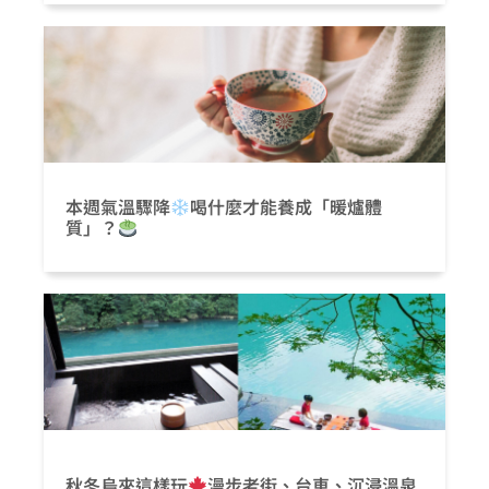
本週氣溫驟降
喝什麼才能養成「暖爐體
質」？
秋冬烏來這樣玩
漫步老街、台車、沉浸溫泉