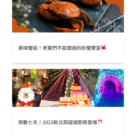
美味蟹逅！老饕們不能錯過的秋蟹饗宴
倒數七天！2023新北耶誕城即將登場