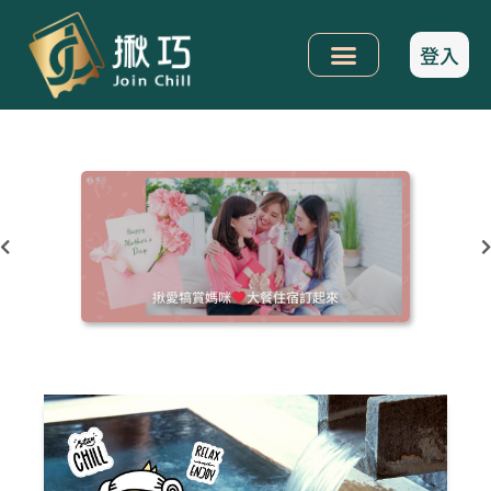
登入
揪愛犒賞媽咪
大餐住宿訂起來