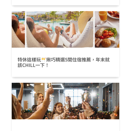
特休這樣玩
揪巧精選5間住宿推薦，年末就
該CHILL一下！