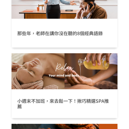
那些年，老師在講你沒在聽的8個經典語錄
小週末不加班，來去鬆一下！揪巧精選SPA推
薦