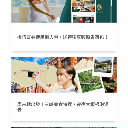
揪巧票券使用懶人包，送禮獨享輕鬆省荷包！
周末就出發！三峽美食特搜，夜宿大板根泡湯
去