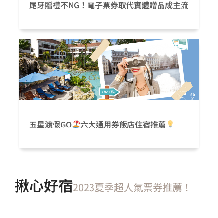
尾牙贈禮不NG！電子票券取代實體贈品成主流
五星渡假GO
六大通用券飯店住宿推薦
揪心好宿
2023夏季超人氣票券推薦！