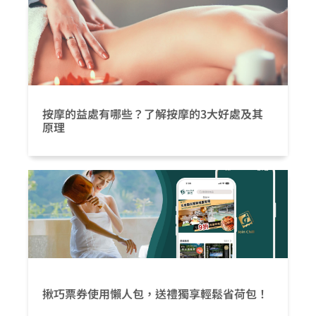
按摩的益處有哪些？了解按摩的3大好處及其
原理
揪巧票券使用懶人包，送禮獨享輕鬆省荷包！