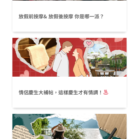
放假前按摩& 放假後按摩 你是哪一派？
情侶慶生大補帖，這樣慶生才有情調！