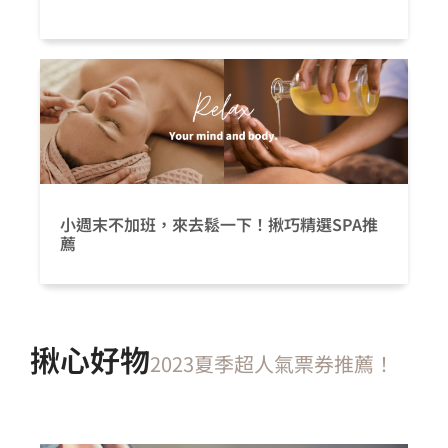
小週末不加班，來去鬆一下！揪巧精選SPA推
薦
揪心好物
2023夏季超人氣票券推薦！