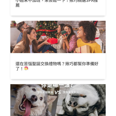
小週末不加班，來去鬆一下！揪巧精選SPA推
薦
還在苦惱聖誕交換禮物嗎？揪巧都幫你準備好
了！