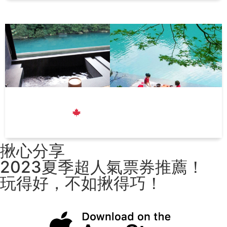
秋冬烏來這樣玩
漫步老街、台車、沉浸溫泉
揪心分享
2023夏季超人氣票券推薦！
玩得好，不如揪得巧！