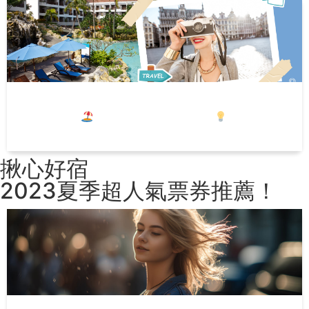
五星渡假GO
六大通用券飯店住宿推薦
揪心好宿
2023夏季超人氣票券推薦！