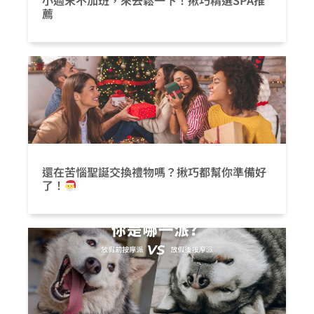
小週末不加班，來去鬆一下！揪巧精選SPA推
薦
還在苦惱聖誕交換禮物嗎？揪巧都幫你準備好
了！