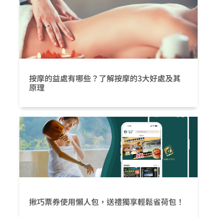
按摩的益處有哪些？了解按摩的3大好處及其
原理
揪巧票券使用懶人包，送禮獨享輕鬆省荷包！