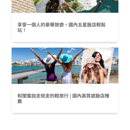
享受一個人的豪華旅遊，國內五星飯店輕鬆
玩！
和閨蜜說走就走的輕旅行 | 國內高質感飯店推
薦