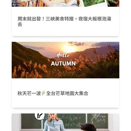
周末就出發！三峽美食特搜，夜宿大板根泡湯
去
秋天芒一波
全台芒草地圖大集合