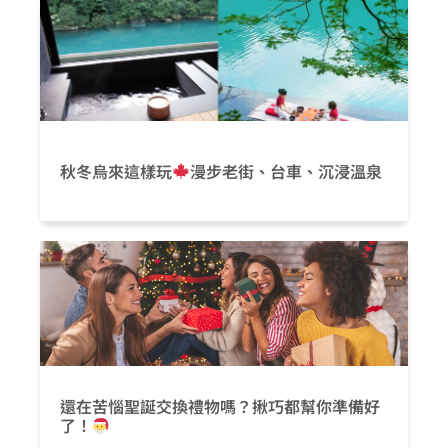
秋冬烏來這樣玩
漫步老街、台車、沉浸溫泉
還在苦惱聖誕交換禮物嗎？揪巧都幫你準備好
了！