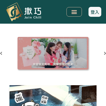
登入
揪愛犒賞媽咪
大餐住宿訂起來