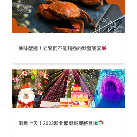
美味蟹逅！老饕們不能錯過的秋蟹饗宴
倒數七天！2023新北耶誕城即將登場