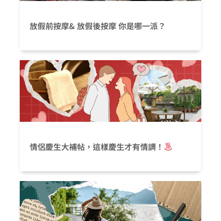
放假前按摩& 放假後按摩 你是哪一派？
情侶慶生大補帖，這樣慶生才有情調！