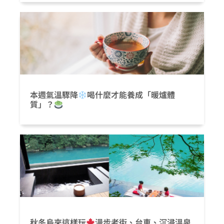
本週氣溫驟降
喝什麼才能養成「暖爐體
質」？
秋冬烏來這樣玩
漫步老街、台車、沉浸溫泉