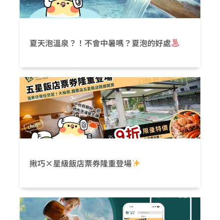
夏天泡溫泉？！不會中暑嗎？夏泡的好處
揪巧×星級飯店票券隆重登場