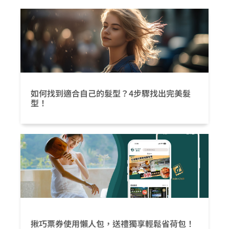
如何找到適合自己的髮型？4步驟找出完美髮
型！
揪巧票券使用懶人包，送禮獨享輕鬆省荷包！