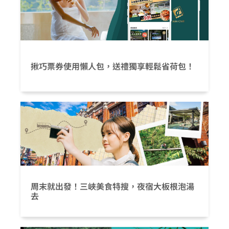
揪巧票券使用懶人包，送禮獨享輕鬆省荷包！
周末就出發！三峽美食特搜，夜宿大板根泡湯
去