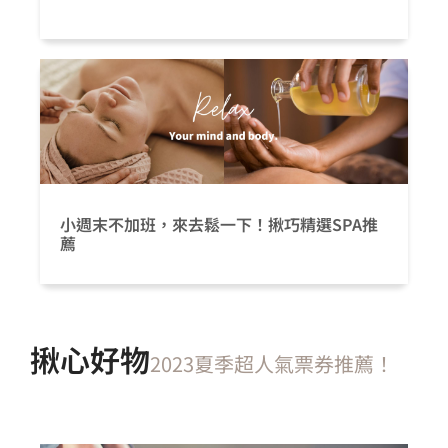
小週末不加班，來去鬆一下！揪巧精選SPA推
薦
揪心好物
2023夏季超人氣票券推薦！