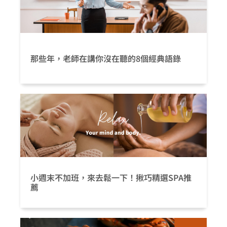
那些年，老師在講你沒在聽的8個經典語錄
小週末不加班，來去鬆一下！揪巧精選SPA推
薦