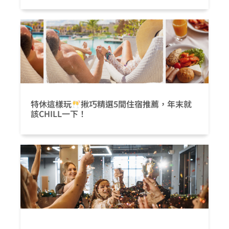
特休這樣玩
揪巧精選5間住宿推薦，年末就
該CHILL一下！