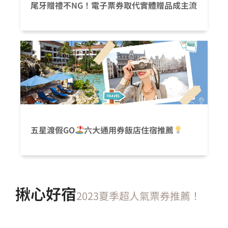
尾牙贈禮不NG！電子票券取代實體贈品成主流
五星渡假GO
六大通用券飯店住宿推薦
揪心好宿
2023夏季超人氣票券推薦！