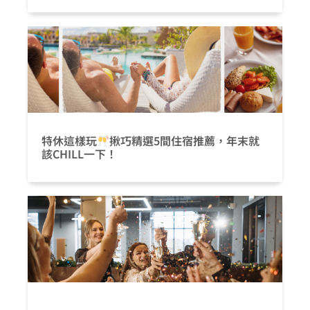
特休這樣玩
揪巧精選5間住宿推薦，年末就
該CHILL一下！