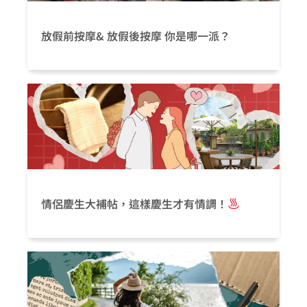
放假前按摩& 放假後按摩 你是哪一派？
情侶慶生大補帖，這樣慶生才有情調！