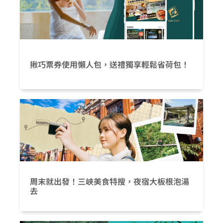
揪巧票券使用懶人包，送禮獨享輕鬆省荷包！
周末就出發！三峽美食特搜，夜宿大板根泡湯
去