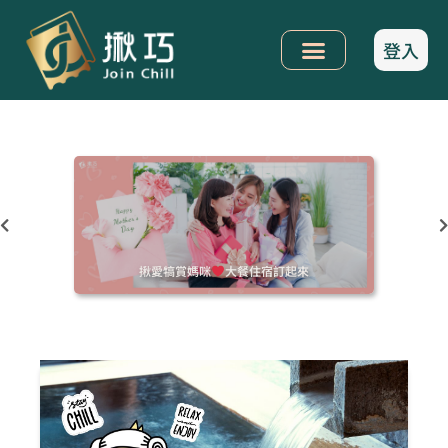
登入
揪愛犒賞媽咪
大餐住宿訂起來