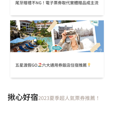
尾牙贈禮不NG！電子票券取代實體贈品成主流
五星渡假GO
六大通用券飯店住宿推薦
揪心好宿
2023夏季超人氣票券推薦！