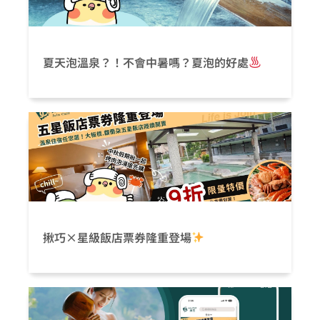
夏天泡溫泉？！不會中暑嗎？夏泡的好處
揪巧×星級飯店票券隆重登場