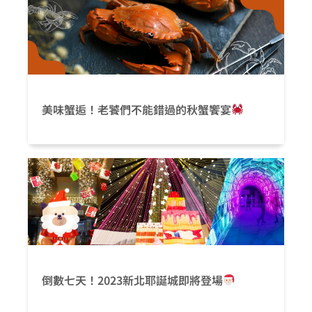
美味蟹逅！老饕們不能錯過的秋蟹饗宴
倒數七天！2023新北耶誕城即將登場