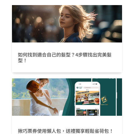
如何找到適合自己的髮型？4步驟找出完美髮
型！
揪巧票券使用懶人包，送禮獨享輕鬆省荷包！