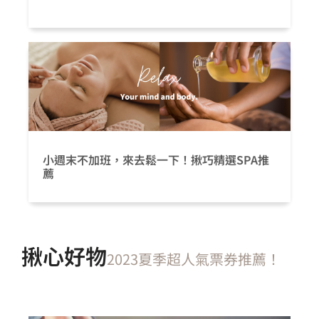
小週末不加班，來去鬆一下！揪巧精選SPA推
薦
揪心好物
2023夏季超人氣票券推薦！