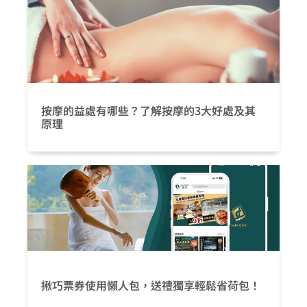
按摩的益處有哪些？了解按摩的3大好處及其
原理
揪巧票券使用懶人包，送禮獨享輕鬆省荷包！