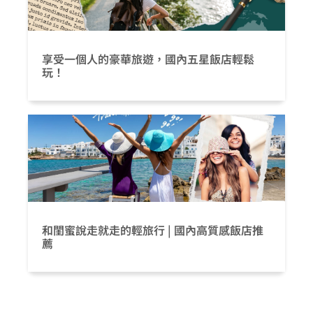
享受一個人的豪華旅遊，國內五星飯店輕鬆
玩！
和閨蜜說走就走的輕旅行 | 國內高質感飯店推
薦