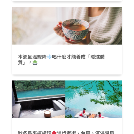
本週氣溫驟降
喝什麼才能養成「暖爐體
質」？
秋冬烏來這樣玩
漫步老街、台車、沉浸溫泉