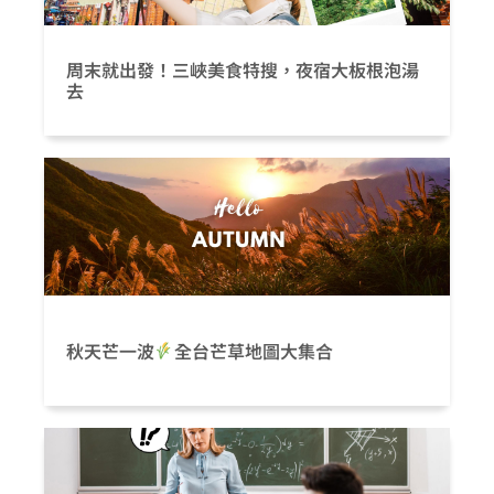
周末就出發！三峽美食特搜，夜宿大板根泡湯
去
秋天芒一波
全台芒草地圖大集合