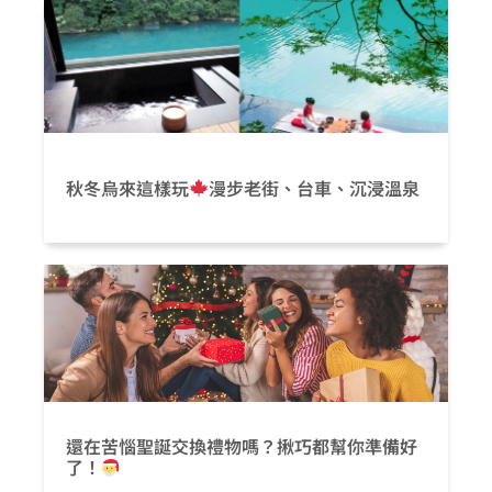
秋冬烏來這樣玩
漫步老街、台車、沉浸溫泉
還在苦惱聖誕交換禮物嗎？揪巧都幫你準備好
了！