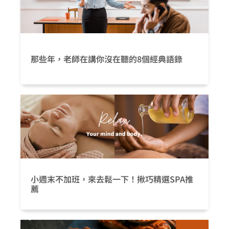
那些年，老師在講你沒在聽的8個經典語錄
小週末不加班，來去鬆一下！揪巧精選SPA推
薦