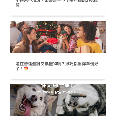
小週末不加班，來去鬆一下！揪巧精選SPA推
薦
還在苦惱聖誕交換禮物嗎？揪巧都幫你準備好
了！