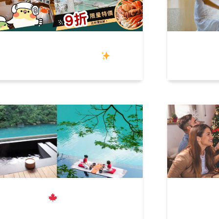
揪巧票券
巧×星級飯店票券隆重登場
省荷包！
冬烏來這樣玩
漫步老街、台車、
還在苦惱
浸溫泉
你準備好