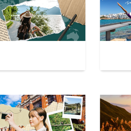
受一個人的豪華旅遊，國內五星飯
和閨蜜說走
輕鬆玩！
感飯店推