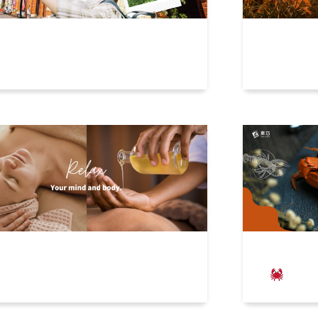
末就出發！三峽美食特搜，夜宿大
秋天芒一
根泡湯去
週末不加班，來去鬆一下！揪巧精
美味蟹逅
SPA推薦
宴