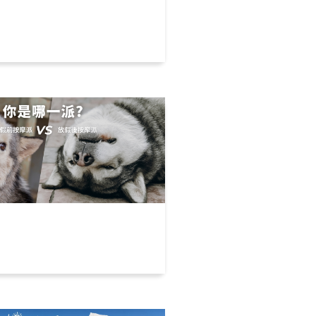
發！三峽美食特搜，夜宿大
去
& 放假後按摩 你是哪一