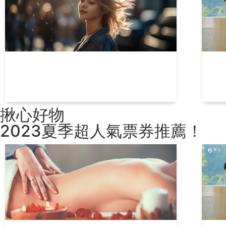
如何找到適合自己的髮型？4步驟找出
揪
完美髮型！
省
揪心好物
2023夏季超人氣票券推薦！