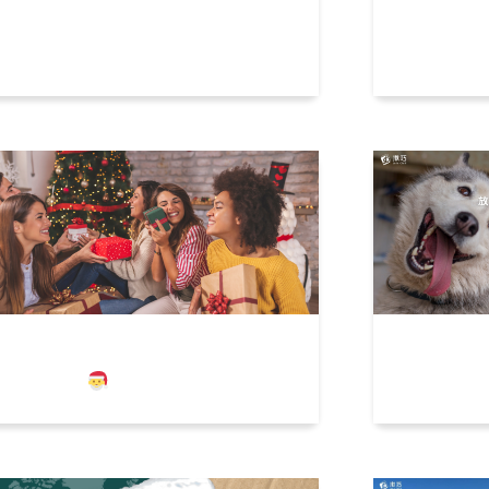
巧票券使用懶人包，送禮獨享輕鬆
周末就出
荷包！
板根泡湯
在苦惱聖誕交換禮物嗎？揪巧都幫
放假前按摩
準備好了！
派？