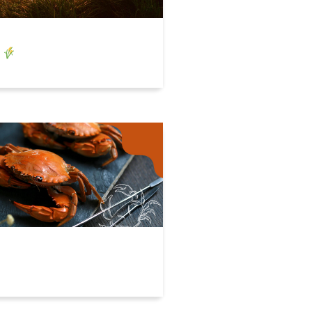
波
全台芒草地圖大集合
！老饕們不能錯過的秋蟹饗