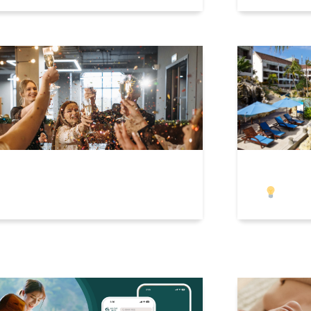
牙贈禮不NG！電子票券取代實體贈
五星渡假G
成主流
薦