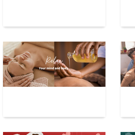
按摩的益處有哪些？了解按摩的3大好
揪
處及其原理
省
小週末不加班，來去鬆一下！揪巧精
還
選SPA推薦
你