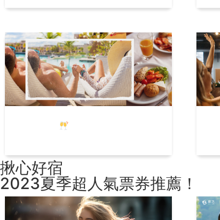
特休這樣玩
揪巧精選5間住宿推
尾
薦，年末就該CHILL一下！
品
揪心好宿
2023夏季超人氣票券推薦！