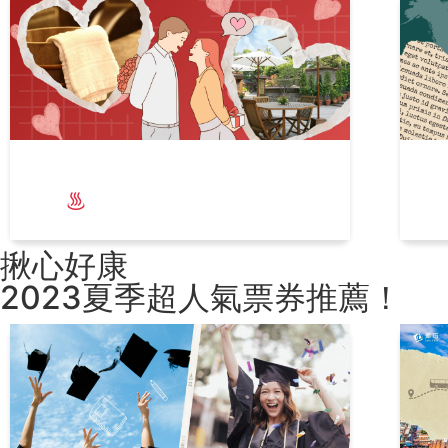
情侶慶生大補帖，這樣慶生才有情
享
調！
店
揪心好康
2023夏季超人氣票券推薦！