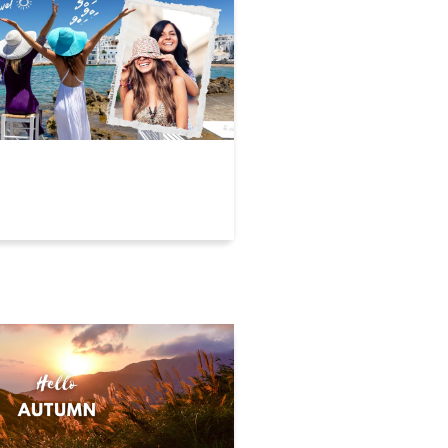
就走的輕旅行 | 國內高質
薦