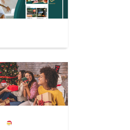
使用懶人包，送禮獨享輕鬆
聖誕交換禮物嗎？揪巧都幫
了！