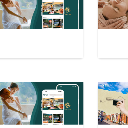
巧票券使用懶人包，送禮獨享輕鬆
小週末不
荷包！
選SPA推