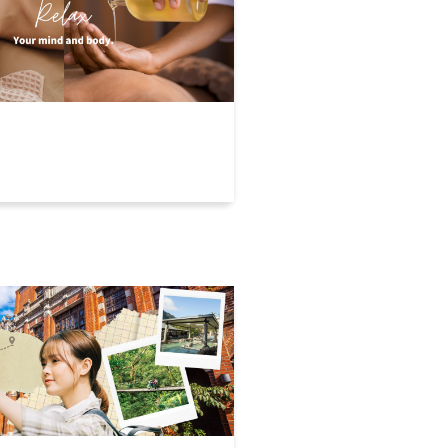
加班，來去鬆一下！揪巧精
薦